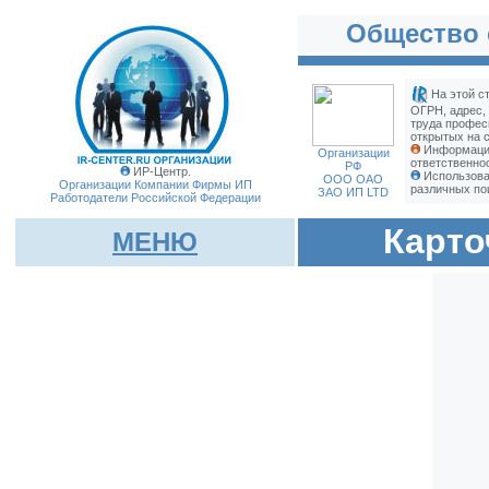
Общество 
На этой с
ОГРН, адрес,
труда профес
открытых на с
Информация
Организации
ответственно
РФ
ИР-Центр.
Использова
ООО ОАО
Организации Компании Фирмы
ИП
различных по
ЗАО ИП LTD
Работодатели Российской Федерации
Карто
МЕНЮ