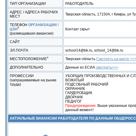
ТИП ОРГАНИЗАЦИИ
РАБОТОДАТЕЛЬ
АДРЕС / АДРЕСА РАБОЧИХ
Тверская область, 171504, г Кимры, ул Ту
МЕСТ
ТЕЛЕФОН
ОРГАНИЗАЦИИ /
ЦЗН
Контакт скрыт
(размещавших вакансии)
САЙТ
ЭЛ.ПОЧТА
school14@bk.ru, school_14@bk.ru
МЕСТОПОЛОЖЕНИЕ
Тверская область
Смотреть на карте >>
ДОПОЛНИТЕЛЬНО
Данные из ЕСИА
смотреть>>>
ПРОФЕССИИ
УБОРЩИК ПРОИЗВОДСТВЕННЫХ И С
(запрашиваемые на рынке
ВОЖАТЫЙ
труда)
ПОДСОБНЫЙ РАБОЧИЙ
ОХРАННИК
ГАРДЕРОБЩИК
ДВОРНИК
ПЕДАГОГ
Предупреждение:
Выше указанные профе
данный момент!
АКТУАЛЬНЫЕ ВАКАНСИИ РАБОТОДАТЕЛЯ ПО ДАННЫМ ОБЩЕРОС