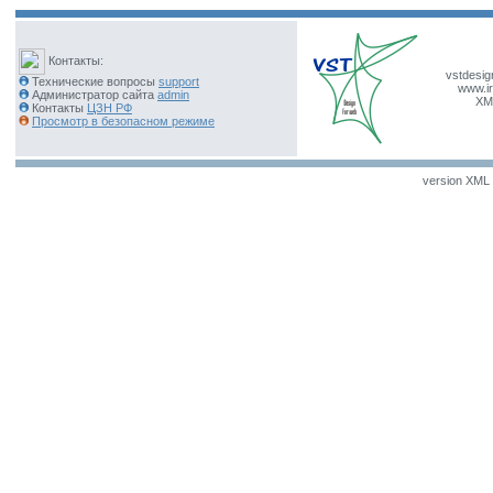
Контакты:
vstdesig
Технические вопросы
support
www.ir
Администратор сайта
admin
XM
Контакты
ЦЗН РФ
Просмотр в безопасном режиме
version XML v