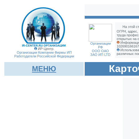
На этой с
ОГРН, адрес,
труда профес
открытых на с
Информация
Организации
102690166167
РФ
ИР-Центр.
Использова
ООО ОАО
Организации Компании Фирмы
ИП
различных по
ЗАО ИП LTD
Работодатели Российской Федерации
Карто
МЕНЮ