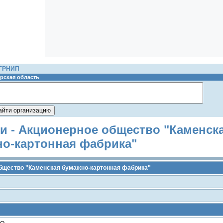
ОГРНИП
рская область
и - Акционерное общество "Каменск
о-картонная фабрика"
бщество "Каменская бумажно-картонная фабрика"