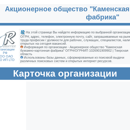
Акционерное общество "Каменская
фабрика"
На этой странице Вы найдете информацию по выбранной организации
ОГРН, адрес, телефон, электронную почту, сайт, запрашиваемые на рын
труда професии / должности для рабочих, служащих, специалистов, нали
открытых на сегодня вакансий.
Информация по организации - Акционерное общество "Каменская
ганизации
бумажно-картонная фабрика" ОГРН/ОГРНИП 1026901909902 | Тверская
РФ
область
ОО ОАО
Использованы базы данных, сформированные из поисквой выдачи
О ИП LTD
различных поисковых систем и открытых интернет ресурсов.
Карточка организации