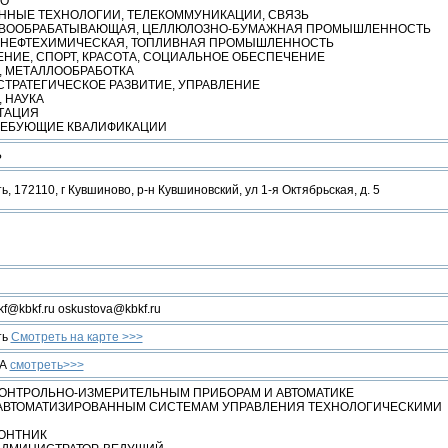
ВО
НЫЕ ТЕХНОЛОГИИ, ТЕЛЕКОММУНИКАЦИИ, СВЯЗЬ
ЕВООБРАБАТЫВАЮЩАЯ, ЦЕЛЛЮЛОЗНО-БУМАЖНАЯ ПРОМЫШЛЕННОСТЬ
 НЕФТЕХИМИЧЕСКАЯ, ТОПЛИВНАЯ ПРОМЫШЛЕННОСТЬ
НИЕ, СПОРТ, КРАСОТА, СОЦИАЛЬНОЕ ОБЕСПЕЧЕНИЕ
, МЕТАЛЛООБРАБОТКА
СТРАТЕГИЧЕСКОЕ РАЗВИТИЕ, УПРАВЛЕНИЕ
 НАУКА
АТАЦИЯ
ТРЕБУЮЩИЕ КВАЛИФИКАЦИИ
Ь
ь, 172110, г Кувшиново, р-н Кувшиновский, ул 1-я Октябрьская, д. 5
bkf@kbkf.ru oskustova@kbkf.ru
ть
Смотреть на карте >>>
ИА
смотреть>>>
КОНТРОЛЬНО-ИЗМЕРИТЕЛЬНЫМ ПРИБОРАМ И АВТОМАТИКЕ
АВТОМАТИЗИРОВАННЫМ СИСТЕМАМ УПРАВЛЕНИЯ ТЕХНОЛОГИЧЕСКИМИ
ОНТНИК