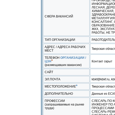
ПРОИЗВОДСТ
ИНФОРМАЦИОН
ЛЕСНАЯ, ДЕР
ХИМИЧЕСКАЯ,
ЗДРАВООХРАНЕ
СФЕРА ВАКАНСИЙ
МЕТАЛЛУРГИЯ
КОНСАЛТИНГ, 
ОБРАЗОВАНИЕ,
ЖКХ, ЭКСПЛУ
РАБОТЫ, НЕ 
ТИП ОРГАНИЗАЦИИ
РАБОТОДАТЕЛ
АДРЕС / АДРЕСА РАБОЧИХ
Тверская област
МЕСТ
ТЕЛЕФОН
ОРГАНИЗАЦИИ /
ЦЗН
Контакт скрыт
(размещавших вакансии)
САЙТ
ЭЛ.ПОЧТА
kbkf@kbkf.ru, k
МЕСТОПОЛОЖЕНИЕ
Тверская облас
ДОПОЛНИТЕЛЬНО
Данные из ЕС
ПРОФЕССИИ
СЛЕСАРЬ ПО 
(запрашиваемые на рынке
ИНЖЕНЕР ПО 
труда)
ПРОЦЕССАМИ
СЛЕСАРЬ-РЕМ