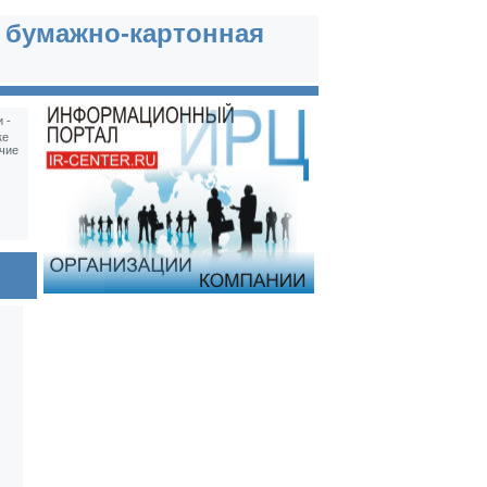
 бумажно-картонная
 -
ке
чие