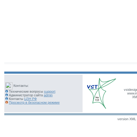
Контакты:
vstdesig
Технические вопросы
support
www.ir
Администратор сайта
admin
XM
Контакты
ЦЗН РФ
Просмотр в безопасном режиме
version XML v