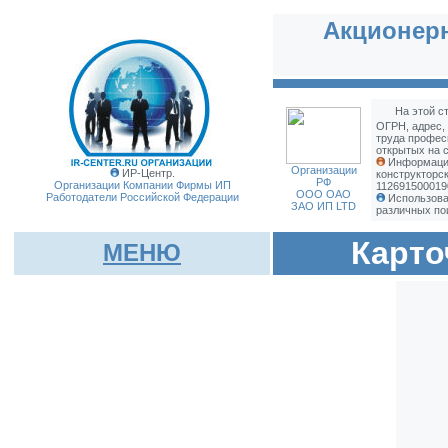
Акционерн
На этой с
ОГРН, адрес,
труда профес
открытых на с
Информация
Организации
ИР-Центр.
конструкторс
РФ
Организации Компании Фирмы
ИП
112691500019
ООО ОАО
Работодатели Российской Федерации
Использова
ЗАО ИП LTD
различных по
Карто
МЕНЮ