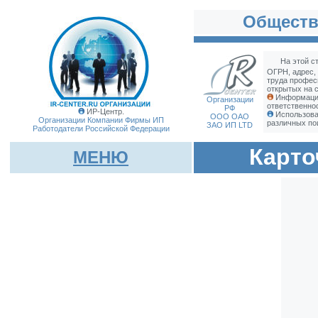
Обществ
На этой с
ОГРН, адрес,
труда профес
открытых на с
Информация
Организации
ответственно
РФ
ИР-Центр.
Использова
ООО ОАО
Организации Компании Фирмы
ИП
различных по
ЗАО ИП LTD
Работодатели Российской Федерации
Карто
МЕНЮ