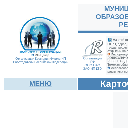
МУНИ
ОБРАЗОВ
РЕ
На этой с
ОГРН, адрес,
труда профес
открытых на с
Информаци
ИР-Центр.
ДОШКОЛЬНОЕ
Организации
Организации Компании Фирмы
ИП
РЕБЕНКА - Д
РФ
Работодатели Российской Федерации
Томская обла
ООО ОАО
Использова
ЗАО ИП LTD
различных по
Карто
МЕНЮ