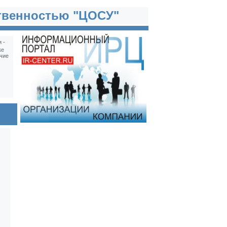
твенностью "ЦОСУ"
 -
ке
чие