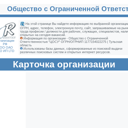
Общество с Ограниченной Ответс
На этой странице Вы найдете информацию по выбранной организации
ОГРН, адрес, телефон, электронную почту, сайт, запрашиваемые на рын
труда професии / должности для рабочих, служащих, специалистов, нали
открытых на сегодня вакансий.
Информация по организации - Общество с Ограниченной
ганизации
Ответственностью "ЦОСУ" ОГРН/ОГРНИП 1177154022275 | Тульская
РФ
область
ОО ОАО
Использованы базы данных, сформированные из поисквой выдачи
О ИП LTD
различных поисковых систем и открытых интернет ресурсов.
Карточка организации