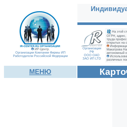
Индивидуа
На этой с
ОГРН, адрес,
труда профес
открытых на с
Информация
Организации
ИР-Центр.
Макатрова На
РФ
Организации Компании Фирмы
ИП
автономный о
ООО ОАО
Работодатели Российской Федерации
Использова
ЗАО ИП LTD
различных по
Карто
МЕНЮ