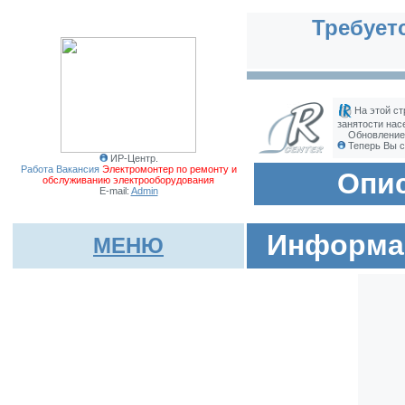
Требует
На этой ст
занятости нас
Обновление 
Теперь Вы с
ИР-Центр.
Работа Вакансия
Электромонтер по ремонту и
Опис
обслуживанию электрооборудования
E-mail:
Admin
Информац
МЕНЮ