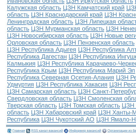
Ивановская область
ЦЗН Иркутская область
Калужская область
ЦЗН Камчатский край
ЦЗ
область
ЦЗН Краснодарский край
ЦЗН Красн
Ленинградская область
ЦЗН Липецкая облас
область
ЦЗН Мурманская область
ЦЗН Нене
ЦЗН Новосибирская область
ЦЗН Новые рег
Орловская область
ЦЗН Пензенская область
ЦЗН Республика Адыгея
ЦЗН Республика Ал
Республика Дагестан
ЦЗН Республика Ингуш
Калмыкия
ЦЗН Республика Карачаево-Черке
Республика Крым
ЦЗН Республика Марий Эл
Республика Северная Осетия-Алания
ЦЗН Ре
Удмуртия
ЦЗН Республика Хакасия
ЦЗН Рес
ЦЗН Самарская область
ЦЗН Санкт-Петербу
Свердловская область
ЦЗН Смоленская обл
Тверская область
ЦЗН Томская область
ЦЗН 
область
ЦЗН Хабаровский край
ЦЗН Ханты-М
Республика
ЦЗН Чукотский АО
ЦЗН Ямало-Н
Главная
RSS канал вакансий
Информер вакансий
Организации из б