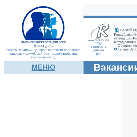
На этой ст
Республика И
от ведущих Ро
метод работы 
труд
Обновление 
ИР-Центр.
занятость
Теперь Вы с
Работа Вакансии Центров занятости населения,
работа
кадровых служб, центров трудоустройства,
цзн
вахтовый метод
Ваканси
МЕНЮ