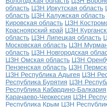
Вологодская область
ЦЗН Вороне
область
ЦЗН Иркутская область
область
ЦЗН Калужская область
Кировская область
ЦЗН Костромс
Красноярский край
ЦЗН Курганск
область
ЦЗН Липецкая область
Ц
Московская область
ЦЗН Мурман
область
ЦЗН Новгородская обла
ЦЗН Омская область
ЦЗН Оренбу
Пензенская область
ЦЗН Пермск
ЦЗН Республика Адыгея
ЦЗН Рес
Республика Бурятия
ЦЗН Респуб
Республика Кабардино-Балкария
Карачаево-Черкессия
ЦЗН Респу
Республика Крым
ЦЗН Республи