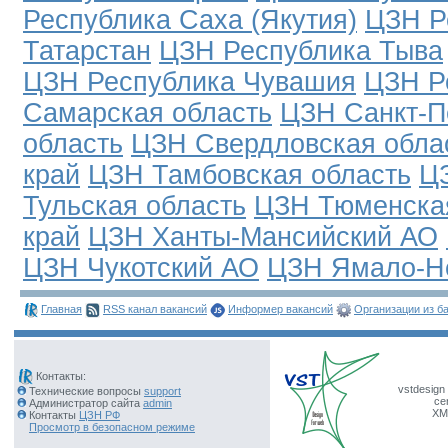
Республика Саха (Якутия)
ЦЗН Р
Татарстан
ЦЗН Республика Тыва
ЦЗН Республика Чувашия
ЦЗН Р
Самарская область
ЦЗН Санкт-П
область
ЦЗН Свердловская обла
край
ЦЗН Тамбовская область
ЦЗ
Тульская область
ЦЗН Тюменска
край
ЦЗН Ханты-Мансийский АО
ЦЗН Чукотский АО
ЦЗН Ямало-Н
Главная
RSS канал вакансий
Информер вакансий
Организации из б
Контакты:
vstdesign 
Технические вопросы
support
ce
Администратор сайта
admin
XM
Контакты
ЦЗН РФ
Просмотр в безопасном режиме