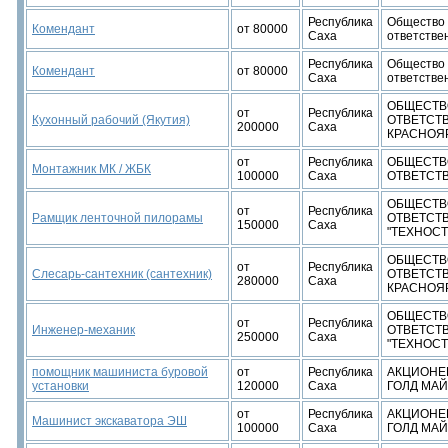
Республика
Общество 
Комендант
от 80000
Саха
ответстве
Республика
Общество 
Комендант
от 80000
Саха
ответстве
ОБЩЕСТВ
от
Республика
Кухонный рабочий (Якутия)
ОТВЕТСТ
200000
Саха
КРАСНОЯ
от
Республика
ОБЩЕСТВ
Монтажник МК / ЖБК
100000
Саха
ОТВЕТСТ
ОБЩЕСТВ
от
Республика
Рамщик ленточной пилорамы
ОТВЕТСТ
150000
Саха
"ТЕХНОС
ОБЩЕСТВ
от
Республика
Слесарь-сантехник (сантехник)
ОТВЕТСТ
280000
Саха
КРАСНОЯ
ОБЩЕСТВ
от
Республика
Инженер-механик
ОТВЕТСТ
250000
Саха
"ТЕХНОС
помощник машиниста буровой
от
Республика
АКЦИОНЕ
установки
120000
Саха
ГОЛД МАЙ
от
Республика
АКЦИОНЕ
Машинист экскаватора ЭШ
100000
Саха
ГОЛД МАЙ