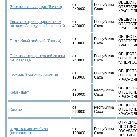
ОБЩЕСТВ
от
Республика
Электрогазосварщик (Якутия)
ОТВЕТСТ
240000
Саха
КРАСНОЯ
ОБЩЕСТВ
Управляющий предприятием
от
Республика
ОТВЕТСТ
питания/Заведующий столовой
400000
Саха
КРАСНОЯ
ОБЩЕСТВ
от
Республика
Подсобный рабочий (Якутия)
ОТВЕТСТ
190000
Саха
КРАСНОЯ
ОБЩЕСТВ
Электросварщик ручной сварки
от
Республика
ОТВЕТСТ
4-6 разряда
240000
Саха
"ЭНЕРГОС
ОБЩЕСТВ
от
Республика
Кухонный рабочий (Якутия)
ОТВЕТСТ
190000
Саха
КРАСНОЯ
ОБЩЕСТВ
от
Республика
Комендант
ОТВЕТСТ
190000
Саха
КРАСНОЯ
ОБЩЕСТВ
от
Республика
Кассир
ОТВЕТСТ
200000
Саха
КРАСНОЯ
ОТРЯД Ф
ПРОТИВО
водитель автомобиля
от
Республика
ГОСУДАР
(пожарного)
100000
Саха
ПРОТИВО