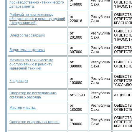
от
Республика
производственно - технического
ОТВЕТСТ
146000
Саха
департамента
"ПРОМСТ
Рабочий по комплексному
ОБЩЕСТВ
от
Республика
обслуживанию и ремонту зданий
ОТВЕТСТ
220016
Саха
(Нежданинский)
КРАСНОЯ
ОБЩЕСТВ
от
Республика
Электрогазосварщик
ОТВЕТСТ
201000
Саха
"ПРОМСТ
от
Республика
ОБЩЕСТВ
Водитель погрузчика
307000
Саха
ОТВЕТСТВ
Механик по техническому
от
Республика
ОБЩЕСТВ
обслуживанию и ремонту
390000
Саха
ОТВЕТСТВ
карьерной техники
ОБЩЕСТВ
от
Республика
Кладовщик
ОТВЕТСТ
103880
Саха
"СЮЛЬДЮ
Оператор по исследованию
Республика
от 98593
АКЦИОНЕ
скважин 5 разряда
Саха
от
Республика
ОБЩЕСТВ
Мастер участка
185380
Саха
ОТВЕТСТ
ОБЩЕСТВ
от
Республика
Оператор стиральных машин
ОТВЕТСТ
190000
Саха
КРАСНОЯ