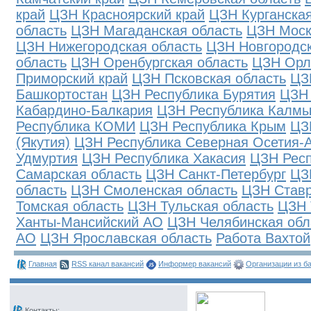
край
ЦЗН Красноярский край
ЦЗН Курганская
область
ЦЗН Магаданская область
ЦЗН Моск
ЦЗН Нижегородская область
ЦЗН Новгородск
область
ЦЗН Оренбургская область
ЦЗН Орл
Приморский край
ЦЗН Псковская область
ЦЗ
Башкортостан
ЦЗН Республика Бурятия
ЦЗН 
Кабардино-Балкария
ЦЗН Республика Калмы
Республика КОМИ
ЦЗН Республика Крым
ЦЗ
(Якутия)
ЦЗН Республика Северная Осетия-
Удмуртия
ЦЗН Республика Хакасия
ЦЗН Рес
Самарская область
ЦЗН Санкт-Петербург
ЦЗ
область
ЦЗН Смоленская область
ЦЗН Ставр
Томская область
ЦЗН Тульская область
ЦЗН 
Ханты-Мансийский АО
ЦЗН Челябинская обл
АО
ЦЗН Ярославская область
Работа Вахтой
Главная
RSS канал вакансий
Информер вакансий
Организации из б
Контакты: