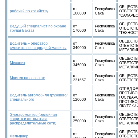
ОБЩЕСТВ
от
Республика
рабочий по хозяйству
ОТВЕТСТ
100000
Саха
"САХАРЕС
ОБЩЕСТВ
Ведущий специалист по охране
от
Республика
ОТВЕТСТ
труда( Вахта)
170000
Саха
"ТЕХНОС
ОБЩЕСТВ
Водитель – оператор
от
Республика
ОТВЕТСТ
смесительно-зарядной машины
340000
Саха
МЕТАЛЛИ
ОБЩЕСТВ
от
Республика
Механик
ОТВЕТСТ
345000
Саха
МЕТАЛЛИ
от
Республика
ОБЩЕСТВ
Мастер на лесосеке
231657
Саха
ОТВЕТСТ
ОТРЯД Ф
ПРОТИВО
Водитель автомобиля грузового/
от
Республика
ГОСУДАР
специального
120000
Саха
ПРОТИВО
ЯКУТСКИ
Электромонтер (релейная
ОБЩЕСТВ
от
Республика
защита и автоматика,
ОТВЕТСТ
250000
Саха
распределительные сети)
МЕТАЛЛИ
ОБЩЕСТВ
от
Республика
Фельдшер
ОТВЕТСТ