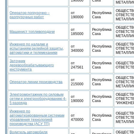
190000
Саха
МЕТАЛЛИ
ОБЩЕСТВ
Оператор погрузочно –
от
Республика
ОТВЕТСТ
разгрузочных работ
190000
Саха
МЕТАЛЛИ
ОБЩЕСТВ
от
Республика
Машинист топливоподачи
ОТВЕТСТ
185000
Саха
МЕТАЛЛИ
Инженер по наладке и
ОБЩЕСТВ
от
Республика
испытаниям релейной защиты,
ОТВЕТСТ
340000
Саха
автоматики и телемеханики
МЕТАЛЛИ
Заточник
от
Республика
ОБЩЕСТВ
деревообрабатывающего
247561
Саха
ОТВЕТСТ
инструмента
ОБЩЕСТВ
от
Республика
Оператор линии производства
ОТВЕТСТ
215000
Саха
МЕТАЛЛИ
Электромонтажник по силовым
ОБЩЕСТВ
от
Республика
сетям и электрооборудованию 4-
ОТВЕТСТ
190000
Саха
5 разряда
"ИНЖЕНЕ
Инженер по
ОБЩЕСТВ
автоматизированным системам
от
Республика
ОТВЕТСТ
управления технологией
470000
Саха
МЕТАЛЛИ
производства (АСУ ТП)
Водитель автомобиля
ОБЩЕСТВ