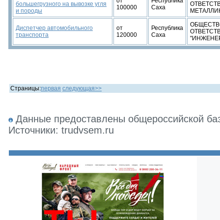
от
Республика
большегрузного на вывозке угля
ОТВЕТСТ
100000
Саха
и породы
МЕТАЛЛИ
ОБЩЕСТВ
Диспетчер автомобильного
от
Республика
ОТВЕТСТ
транспорта
120000
Саха
"ИНЖЕНЕ
Страницы:
первая
следующая>>
Данные предоставлены общероссийской базо
Источники: trudvsem.ru