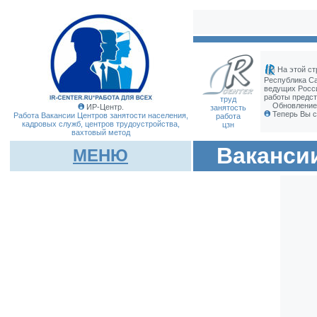
На этой ст
Республика С
ведущих Росс
работы предст
труд
Обновление 
ИР-Центр.
занятость
Теперь Вы с
Работа Вакансии Центров занятости населения,
работа
кадровых служб, центров трудоустройства,
цзн
вахтовый метод
Ваканси
МЕНЮ