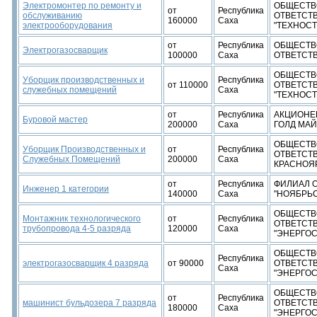
Электромонтер по ремонту и
ОБЩЕСТВ
от
Республика
обслуживанию
ОТВЕТСТ
160000
Саха
электрооборудования
"ТЕХНОС
от
Республика
ОБЩЕСТВ
Электрогазосварщик
100000
Саха
ОТВЕТСТ
ОБЩЕСТВ
Уборщик производственных и
Республика
от 110000
ОТВЕТСТ
служебных помещений
Саха
"ТЕХНОС
от
Республика
АКЦИОНЕ
Буровой мастер
200000
Саха
ГОЛД МАЙ
ОБЩЕСТВ
Уборщик Производственных и
от
Республика
ОТВЕТСТ
Служебных Помещений
200000
Саха
КРАСНОЯ
от
Республика
ФИЛИАЛ О
Инженер 1 категории
140000
Саха
"НОЯБРЬС
ОБЩЕСТВ
Монтажник технологического
от
Республика
ОТВЕТСТ
трубопровода 4-5 разряда
120000
Саха
"ЭНЕРГОС
ОБЩЕСТВ
Республика
электрогазосварщик 4 разряда
от 90000
ОТВЕТСТ
Саха
"ЭНЕРГОС
ОБЩЕСТВ
от
Республика
машинист бульдозера 7 разряда
ОТВЕТСТ
180000
Саха
"ЭНЕРГОС