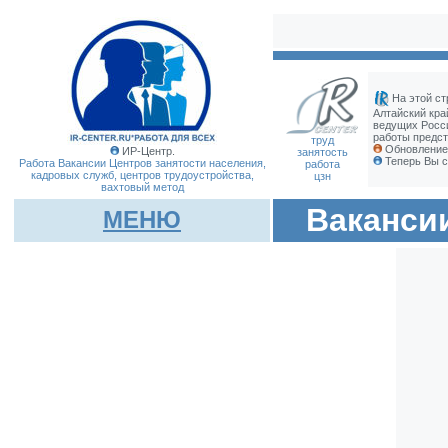
На этой ст
Алтайский кра
ведущих Росс
работы предст
труд
Обновление 
ИР-Центр.
занятость
Теперь Вы с
Работа Вакансии Центров занятости населения,
работа
кадровых служб, центров трудоустройства,
цзн
вахтовый метод
Ваканси
МЕНЮ