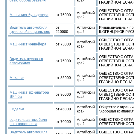
отвалообразователя
край
ГРАВИЙНО-ПЕСЧАН
ОБЩЕСТВО С ОГР
Алтайский
Машинист бульдозера
от 75000
ОТВЕТСТВЕННОСТ
край
ГРАВИЙНО-ПЕСЧАН
Водитель автомобиля
от
Алтайский
Индивидуальный пр
грузового/специального
210000
край
ШОГЕНЦУКОВ РУС
ОБЩЕСТВО С ОГР
Алтайский
Машинист конвейера
от 75000
ОТВЕТСТВЕННОСТ
край
ГРАВИЙНО-ПЕСЧАН
ОБЩЕСТВО С ОГР
Водитель грузового
Алтайский
от 75000
ОТВЕТСТВЕННОСТ
автомобиля
край
ГРАВИЙНО-ПЕСЧАН
ОБЩЕСТВО С ОГР
Алтайский
Механик
от 85000
ОТВЕТСТВЕННОСТ
край
ГРАВИЙНО-ПЕСЧАН
ОБЩЕСТВО С ОГР
Машинист экскаватора
Алтайский
от 80000
ОТВЕТСТВЕННОСТ
ЭКГ-5а
край
ГРАВИЙНО-ПЕСЧАН
Алтайский
Общество с огранич
Сиделка
от 45000
край
"Хорошая компания
водитель автомобиля
Алтайский
ОБЩЕСТВО С ОГР
от 70000
на вывозке леса
край
ОТВЕТСТВЕННОСТ
Водитель автомобиля
Алтайский
ОБЩЕСТВО С ОГР