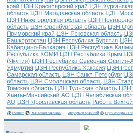
край
ЦЗН Красноярский край
ЦЗН Курганская
область
ЦЗН Магаданская область
ЦЗН Моск
ЦЗН Нижегородская область
ЦЗН Новгородск
область
ЦЗН Оренбургская область
ЦЗН Орл
Приморский край
ЦЗН Псковская область
ЦЗ
Башкортостан
ЦЗН Республика Бурятия
ЦЗН 
Кабардино-Балкария
ЦЗН Республика Калмы
Республика КОМИ
ЦЗН Республика Крым
ЦЗ
(Якутия)
ЦЗН Республика Северная Осетия-
Удмуртия
ЦЗН Республика Хакасия
ЦЗН Рес
Самарская область
ЦЗН Санкт-Петербург
ЦЗ
область
ЦЗН Смоленская область
ЦЗН Ставр
Томская область
ЦЗН Тульская область
ЦЗН 
Ханты-Мансийский АО
ЦЗН Челябинская обл
АО
ЦЗН Ярославская область
Работа Вахтой
Главная
RSS канал вакансий
Информер вакансий
Организации из б
Контакты: