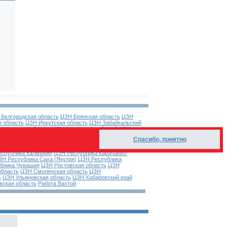
Белгородская область
ЦЗН Брянская область
ЦЗН
 область
ЦЗН Иркутская область
ЦЗН Забайкальский
стромская область
ЦЗН Краснодарский край
ЦЗН
асть
ЦЗН Москва
ЦЗН Московская область
ЦЗН
Спасибо, понятно
гионы
ЦЗН Омская область
ЦЗН Оренбургская
ка Адыгея
ЦЗН Республика Алтай
ЦЗН Республика
спублика Калмыкия
ЦЗН Республика Карачаево-
ЗН Республика Саха (Якутия)
ЦЗН Республика
блика Чувашия
ЦЗН Ростовская область
ЦЗН
область
ЦЗН Смоленская область
ЦЗН
ь
ЦЗН Ульяновская область
ЦЗН Хабаровский край
вская область
Работа Вахтой