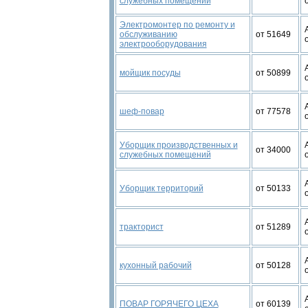
служебных помещений
Электромонтер по ремонту и
обслуживанию
от 51649
электрооборудования
мойщик посуды
от 50899
шеф-повар
от 77578
Уборщик производственных и
от 34000
служебных помещений
Уборщик территорий
от 50133
тракторист
от 51289
кухонный рабочий
от 50128
ПОВАР ГОРЯЧЕГО ЦЕХА
от 60139