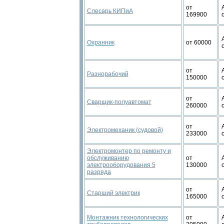
от
Слесарь КИПиА
169900
Охранник
от 60000
от
Разнорабочий
150000
от
Сварщик-полуавтомат
260000
от
Электромеханик (судовой)
233000
Электромонтер по ремонту и
обслуживанию
от
электрооборудования 5
130000
разряда
от
Старший электрик
165000
Монтажник технологических
от