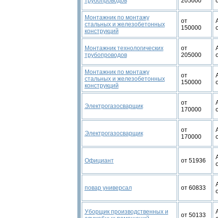
трубопроводов
205000
Монтажник по монтажу
от
стальных и железобетонных
150000
конструкций
Монтажник технологических
от
трубопроводов
205000
Монтажник по монтажу
от
стальных и железобетонных
150000
конструкций
от
Электрогазосварщик
170000
от
Электрогазосварщик
170000
Официант
от 51936
повар универсал
от 60833
Уборщик производственных и
от 50133