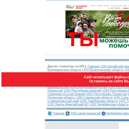
Другие странитцы на ИРЦ:
Главная
ЦЗН Алтайский кра
Владимирская область
ЦЗН Волгоградская область
ЦЗ
Край
ЦЗН Калининградская область
ЦЗН Калужская об
Красноярский край
ЦЗН Курганская область
ЦЗН Курск
Сайт использует файлы c
Мурманская область
ЦЗН Ненецкий АО
ЦЗН Нижегоро
Оставаясь на сайте В
область
ЦЗН Орловская область
ЦЗН Пензенская обл
Башкортостан
ЦЗН Республика Бурятия
ЦЗН Республи
Черкессия
ЦЗН Республика Карелия
ЦЗН Республика
Северная Осетия-Алания
ЦЗН Республика Татарстан
Рязанская область
ЦЗН Самарская область
ЦЗН Санк
Ставропольский край
ЦЗН Тамбовская область
ЦЗН Тв
ЦЗН Ханты-Мансийский АО
ЦЗН Челябинская область
Главная
RSS канал вакансий
Информер вак