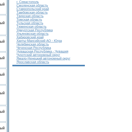
г. Севастополь
вый
Смоленская область
Ставропольский край
Тамбовская область
Тверская область
Томская область
вый
Тульская область
Тюменская область
Удмуртская Республика
Ульяновская область
Хабаровский край
Ханты-Мансийский АО - Югра
вый
Челябинская область
Чеченская Республика
Чувашская Республика - Чувашия
Чукотский автономный округ
вый
Ямало-Ненецкий автономный округ
Ярославская область
вый
вый
вый
вый