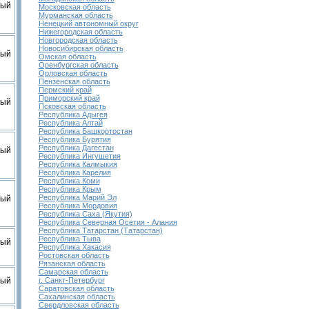
вый
Московская область
Мурманская область
Ненецкий автономный округ
Нижегородская область
Новгородская область
Новосибирская область
вый
Омская область
Оренбургская область
Орловская область
Пензенская область
Пермский край
Приморский край
вый
Псковская область
Республика Адыгея
Республика Алтай
Республика Башкортостан
Республика Бурятия
Республика Дагестан
вый
Республика Ингушетия
Республика Калмыкия
Республика Карелия
Республика Коми
Республика Крым
Республика Марий Эл
вый
Республика Мордовия
Республика Саха (Якутия)
Республика Северная Осетия - Алания
Республика Татарстан (Татарстан)
Республика Тыва
вый
Республика Хакасия
Ростовская область
Рязанская область
Самарская область
вый
г. Санкт-Петербург
Саратовская область
Сахалинская область
Свердловская область