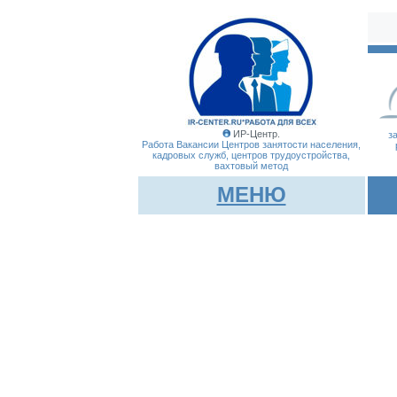
ИР-Центр.
з
Работа Вакансии Центров занятости населения,
кадровых служб, центров трудоустройства,
вахтовый метод
МЕНЮ