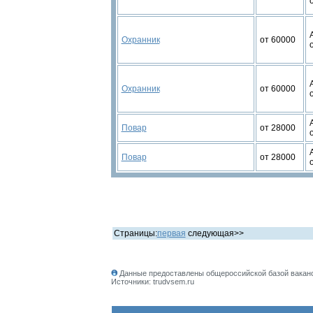
Охранник
от 60000
Охранник
от 60000
Повар
от 28000
Повар
от 28000
Страницы:
первая
следующая>>
Данные предоставлены общероссийской базой ваканс
Источники: trudvsem.ru