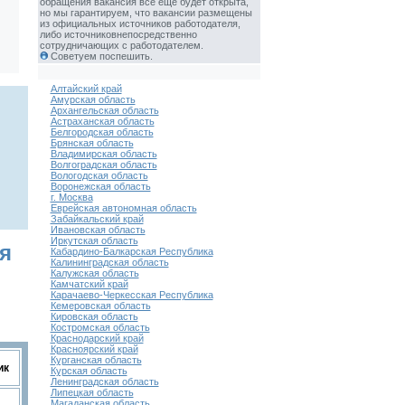
обращения вакансия все еще будет открыта,
но мы гарантируем, что вакансии размещены
из официальных источников работодателя,
либо источниковнепосредственно
сотрудничающих с работодателем.
Советуем поспешить.
Алтайский край
Амурская область
Архангельская область
Астраханская область
Белгородская область
Брянская область
Владимирская область
Волгоградская область
Вологодская область
Воронежская область
г. Москва
Еврейская автономная область
Забайкальский край
Ивановская область
Иркутская область
я
Кабардино-Балкарская Республика
Калининградская область
Калужская область
Камчатский край
Карачаево-Черкесская Республика
Кемеровская область
Кировская область
Костромская область
Краснодарский край
Красноярский край
Курганская область
ик
Курская область
Ленинградская область
Липецкая область
Магаданская область