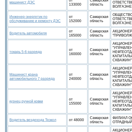
от
Самарская
машинист ДЭС
ОТВЕТСТВ
133000
область
ВОЛГАЭНЕ
ОБЩЕСТВО
Инженер-энергетик по
от
Самарская
ОТВЕТСТВ
обслуживанию и ремонту ДЭС
152000
область
ВОЛГАЭНЕ
от
Самарская
АКЦИОНЕР
Водитель автомобиля
165000
область
"ПРИВОЛЖ
АКЦИОНЕР
"УПРАВЛЕ
от
Самарская
токарь 5-6 разряда
НЕФТЕОТД
160000
область
КАПИТАЛЬ
СКВАЖИН"
АКЦИОНЕР
"УПРАВЛЕ
Машинист крана
от
Самарская
НЕФТЕОТД
автомобильного 7 разряда
240000
область
КАПИТАЛЬ
СКВАЖИН"
АКЦИОНЕР
"УПРАВЛЕ
от
Самарская
кузнец ручной ковки
НЕФТЕОТД
155000
область
КАПИТАЛЬ
СКВАЖИН"
Самарская
ФИЛИАЛ ОО
Водитель вездехода Трэкол
от 48000
область
ОТРАДНЫ
АКЦИОНЕР