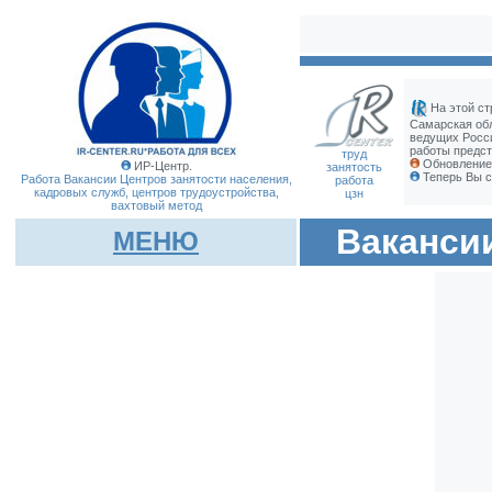
На этой ст
Самарская об
ведущих Росс
работы предст
труд
Обновление 
ИР-Центр.
занятость
Теперь Вы с
Работа Вакансии Центров занятости населения,
работа
кадровых служб, центров трудоустройства,
цзн
вахтовый метод
Ваканси
МЕНЮ