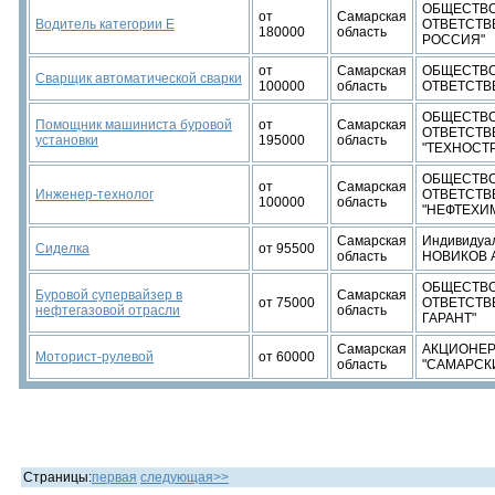
ОБЩЕСТВО
от
Самарская
Водитель категории Е
ОТВЕТСТВ
180000
область
РОССИЯ"
от
Самарская
ОБЩЕСТВО
Сварщик автоматической сварки
100000
область
ОТВЕТСТВ
ОБЩЕСТВО
Помощник машиниста буровой
от
Самарская
ОТВЕТСТ
установки
195000
область
"ТЕХНОСТ
ОБЩЕСТВО
от
Самарская
Инженер-технолог
ОТВЕТСТ
100000
область
"НЕФТЕХИ
Самарская
Индивидуа
Сиделка
от 95500
область
НОВИКОВ 
ОБЩЕСТВО
Буровой супервайзер в
Самарская
от 75000
ОТВЕТСТВ
нефтегазовой отрасли
область
ГАРАНТ"
Самарская
АКЦИОНЕР
Моторист-рулевой
от 60000
область
"САМАРСК
Страницы:
первая
следующая>>