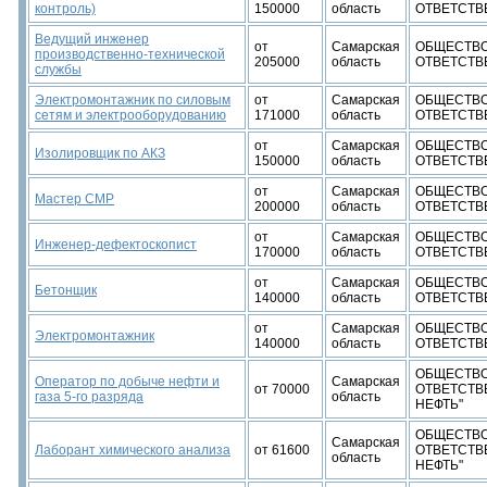
контроль)
150000
область
ОТВЕТСТВ
Ведущий инженер
от
Самарская
ОБЩЕСТВО
производственно-технической
205000
область
ОТВЕТСТВ
службы
Электромонтажник по силовым
от
Самарская
ОБЩЕСТВО
сетям и электрооборудованию
171000
область
ОТВЕТСТВ
от
Самарская
ОБЩЕСТВО
Изолировщик по АКЗ
150000
область
ОТВЕТСТВ
от
Самарская
ОБЩЕСТВО
Мастер СМР
200000
область
ОТВЕТСТВ
от
Самарская
ОБЩЕСТВО
Инженер-дефектоскопист
170000
область
ОТВЕТСТВ
от
Самарская
ОБЩЕСТВО
Бетонщик
140000
область
ОТВЕТСТВ
от
Самарская
ОБЩЕСТВО
Электромонтажник
140000
область
ОТВЕТСТВ
ОБЩЕСТВО
Оператор по добыче нефти и
Самарская
от 70000
ОТВЕТСТВ
газа 5-го разряда
область
НЕФТЬ"
ОБЩЕСТВО
Самарская
Лаборант химического анализа
от 61600
ОТВЕТСТВ
область
НЕФТЬ"