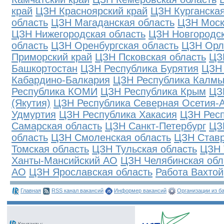
край
ЦЗН Красноярский край
ЦЗН Курганская
область
ЦЗН Магаданская область
ЦЗН Моск
ЦЗН Нижегородская область
ЦЗН Новгородск
область
ЦЗН Оренбургская область
ЦЗН Орл
Приморский край
ЦЗН Псковская область
ЦЗ
Башкортостан
ЦЗН Республика Бурятия
ЦЗН 
Кабардино-Балкария
ЦЗН Республика Калмы
Республика КОМИ
ЦЗН Республика Крым
ЦЗ
(Якутия)
ЦЗН Республика Северная Осетия-
Удмуртия
ЦЗН Республика Хакасия
ЦЗН Рес
Самарская область
ЦЗН Санкт-Петербург
ЦЗ
область
ЦЗН Смоленская область
ЦЗН Ставр
Томская область
ЦЗН Тульская область
ЦЗН 
Ханты-Мансийский АО
ЦЗН Челябинская обл
АО
ЦЗН Ярославская область
Работа Вахтой
Главная
RSS канал вакансий
Информер вакансий
Организации из б
Контакты: