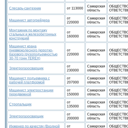
Самарская
ОБЩЕСТВО
Слесарь-сантехник
от 113000
область
ОТВЕТСТВ
от
Самарская
ОБЩЕСТВО
Машинист автогрейдера
220000
область
ОТВЕТСТВ
Монтажник по монтажу
от
Самарская
ОБЩЕСТВО
стальных и железобетонных
160000
область
ОТВЕТСТВ
конструкций
Машинист крана
пневмоколесного (коротко-
от
Самарская
ОБЩЕСТВО
базового грузоподъемностью
220000
область
ОТВЕТСТВ
30-70 тонн TEREX)
от
Самарская
ОБЩЕСТВО
Электрогазосварщик
230000
область
ОТВЕТСТВ
Машинист подъемника с
от
Самарская
ОБЩЕСТВО
рабочей платформой
207000
область
ОТВЕТСТВ
Машинист электростанции
от
Самарская
ОБЩЕСТВО
передвижной
150000
область
ОТВЕТСТВ
от
Самарская
ОБЩЕСТВО
Стропальщик
135000
область
ОТВЕТСТВ
от
Самарская
ОБЩЕСТВО
Электрогазосварщик
200000
область
ОТВЕТСТВ
Инженер по качеству (Входной
от
Самарская
ОБЩЕСТВО