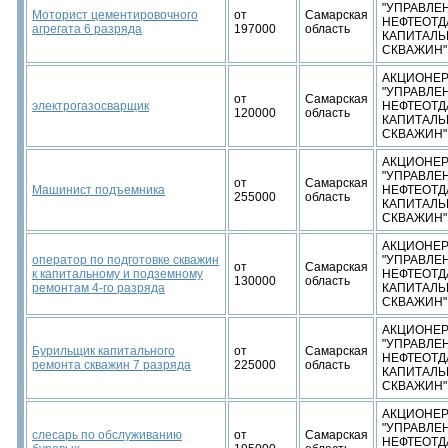
"УПРАВЛЕ
Моторист цементировочного
от
Самарская
НЕФТЕОТД
агрегата 6 разряда
197000
область
КАПИТАЛЬ
СКВАЖИН"
АКЦИОНЕР
"УПРАВЛЕ
от
Самарская
электрогазосварщик
НЕФТЕОТД
120000
область
КАПИТАЛЬ
СКВАЖИН"
АКЦИОНЕР
"УПРАВЛЕ
от
Самарская
Машинист подъемника
НЕФТЕОТД
255000
область
КАПИТАЛЬ
СКВАЖИН"
АКЦИОНЕР
оператор по подготовке скважин
"УПРАВЛЕ
от
Самарская
к капитальному и подземному
НЕФТЕОТД
130000
область
ремонтам 4-го разряда
КАПИТАЛЬ
СКВАЖИН"
АКЦИОНЕР
"УПРАВЛЕ
Бурильщик капитального
от
Самарская
НЕФТЕОТД
ремонта скважин 7 разряда
225000
область
КАПИТАЛЬ
СКВАЖИН"
АКЦИОНЕР
"УПРАВЛЕ
слесарь по обслуживанию
от
Самарская
НЕФТЕОТД