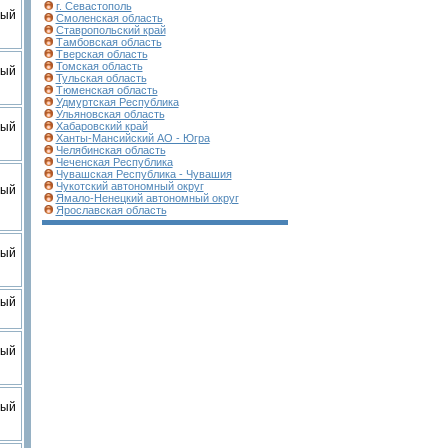
г. Севастополь
вый
Смоленская область
Ставропольский край
Тамбовская область
Тверская область
Томская область
вый
Тульская область
Тюменская область
Удмуртская Республика
Ульяновская область
вый
Хабаровский край
Ханты-Мансийский АО - Югра
Челябинская область
Чеченская Республика
Чувашская Республика - Чувашия
Чукотский автономный округ
вый
Ямало-Ненецкий автономный округ
Ярославская область
вый
вый
вый
вый