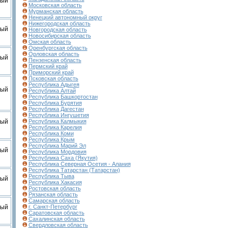
вый
Московская область
Мурманская область
Ненецкий автономный округ
Нижегородская область
вый
Новгородская область
Новосибирская область
Омская область
Оренбургская область
Орловская область
вый
Пензенская область
Пермский край
Приморский край
Псковская область
Республика Адыгея
вый
Республика Алтай
Республика Башкортостан
Республика Бурятия
Республика Дагестан
Республика Ингушетия
вый
Республика Калмыкия
Республика Карелия
Республика Коми
Республика Крым
Республика Марий Эл
вый
Республика Мордовия
Республика Саха (Якутия)
Республика Северная Осетия - Алания
Республика Татарстан (Татарстан)
Республика Тыва
вый
Республика Хакасия
Ростовская область
Рязанская область
Самарская область
вый
г. Санкт-Петербург
Саратовская область
Сахалинская область
Свердловская область