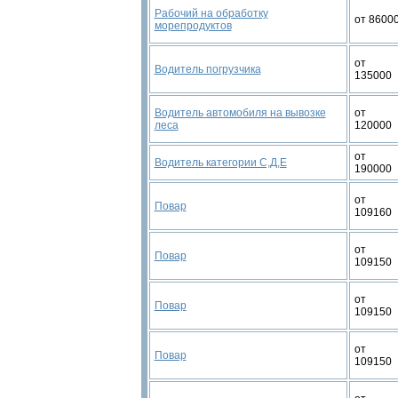
Рабочий на обработку
от 8600
морепродуктов
от
Водитель погрузчика
135000
Водитель автомобиля на вывозке
от
леса
120000
от
Водитель категории С,Д,Е
190000
от
Повар
109160
от
Повар
109150
от
Повар
109150
от
Повар
109150