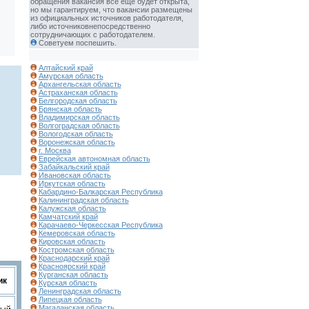
обращения вакансия все еще будет открыта,
но мы гарантируем, что вакансии размещены
из официальных источников работодателя,
либо источниковнепосредственно
сотрудничающих с работодателем.
Советуем поспешить.
Алтайский край
Амурская область
Архангельская область
Астраханская область
Белгородская область
Брянская область
Владимирская область
Волгоградская область
Вологодская область
Воронежская область
г. Москва
Еврейская автономная область
Забайкальский край
Ивановская область
Иркутская область
Кабардино-Балкарская Республика
Калининградская область
Калужская область
Камчатский край
Карачаево-Черкесская Республика
Кемеровская область
Кировская область
Костромская область
Краснодарский край
Красноярский край
Курганская область
ик
Курская область
Ленинградская область
Липецкая область
Магаданская область