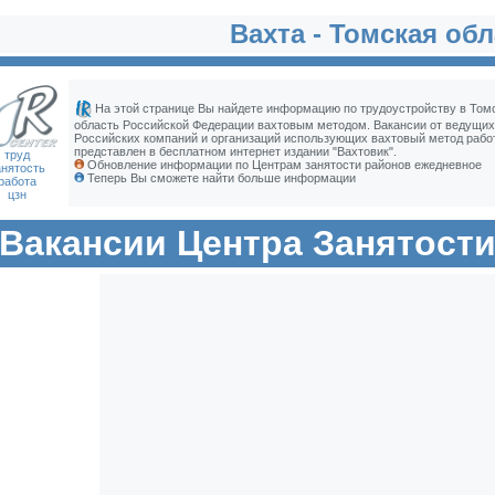
Вахта - Томская об
На этой странице Вы найдете информацию по трудоустройству в Том
область Российской Федерации вахтовым методом. Вакансии от ведущих
Российских компаний и организаций использующих вахтовый метод рабо
представлен в бесплатном интернет издании "Вахтовик".
труд
Обновление информации по Центрам занятости районов ежедневное
анятость
Теперь Вы сможете найти больше информации
работа
цзн
Вакансии Центра Занятост