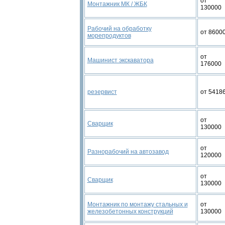
от
Монтажник МК / ЖБК
130000
Рабочий на обработку
от 8600
морепродуктов
от
Машинист экскаватора
176000
резервист
от 5418
от
Сварщик
130000
от
Разнорабочий на автозавод
120000
от
Сварщик
130000
Монтажник по монтажу стальных и
от
железобетонных конструкций
130000