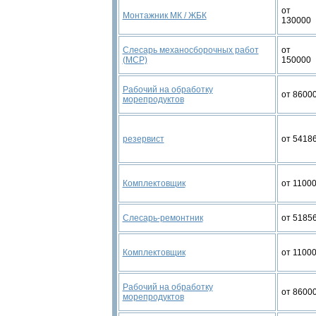
от
Монтажник МК / ЖБК
130000
Слесарь механосборочных работ
от
(МСР)
150000
Рабочий на обработку
от 8600
морепродуктов
резервист
от 5418
Комплектовщик
от 1100
Слесарь-ремонтник
от 5185
Комплектовщик
от 1100
Рабочий на обработку
от 8600
морепродуктов