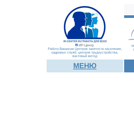
ИР-Центр.
з
Работа Вакансии Центров занятости населения,
кадровых служб, центров трудоустройства,
вахтовый метод
МЕНЮ