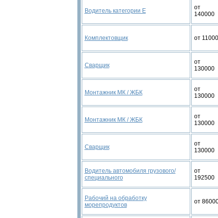
от
Водитель категории Е
140000
Комплектовщик
от 1100
от
Сварщик
130000
от
Монтажник МК / ЖБК
130000
от
Монтажник МК / ЖБК
130000
от
Сварщик
130000
Водитель автомобиля грузового/
от
специального
192500
Рабочий на обработку
от 8600
морепродуктов